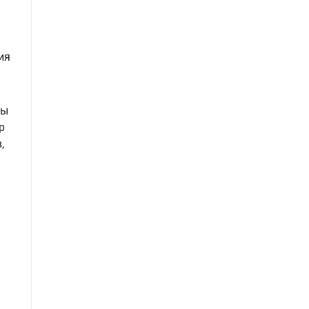
ия
ны
р
,