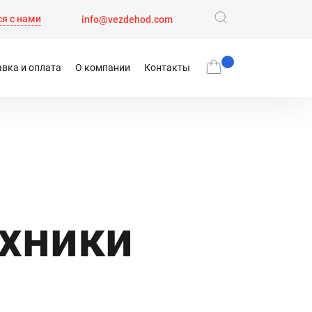
я с нами
info@vezdehod.com
вка и оплата
О компании
Контакты
хники