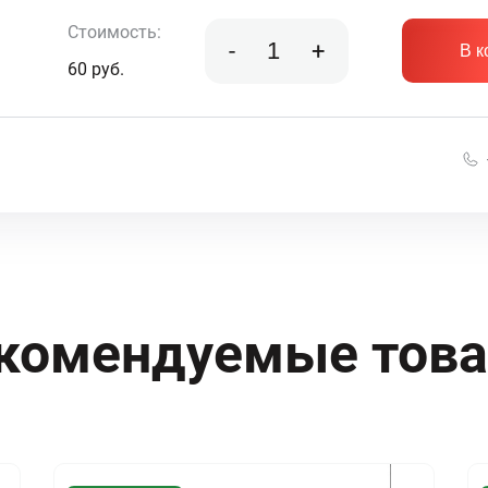
Стоимость:
-
+
В к
60
руб.
комендуемые тов