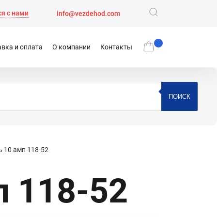
я с нами
info@vezdehod.com
вка и оплата
О компании
Контакты
ПОИСК
 10 амп 118-52
п 118-52