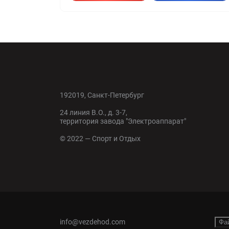
192019, Санкт-Петербург
24 линия В.О., д. 3-7,
территория завода "Электроаппарат"
© 2022 — Спорт и Отдых
info@vezdehod.com
Фа