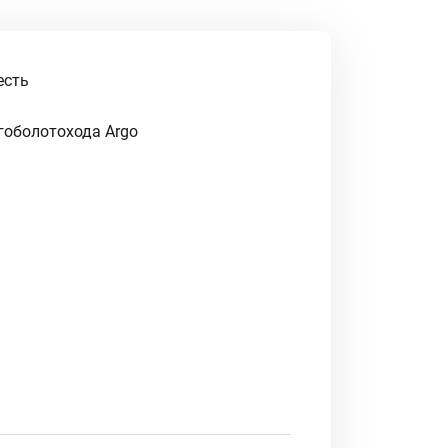
есть
гоболотохода Argo