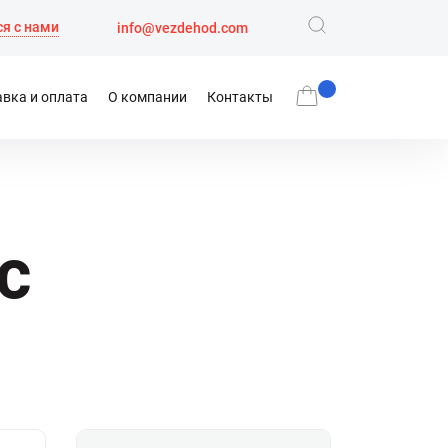
я с нами
info@vezdehod.com
вка и оплата
О компании
Контакты
с