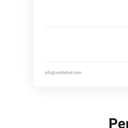
info@vezdehod.com
Ре