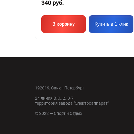
340
руб.
В корзину
Купить в 1 клик
192019, Санкт-Петербург
24 линия В.О., д. 3-7,
территория завода "Электроаппарат"
© 2022 — Спорт и Отдых