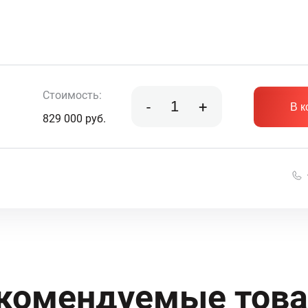
Стоимость:
-
+
В к
829 000
руб.
комендуемые тов