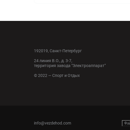
192019, Санкт-Петербург
24 линия В.О., д. 3-7,
территория завода "Электроаппарат"
© 2022 — Спорт и Отдых
info@vezdehod.com
Фа