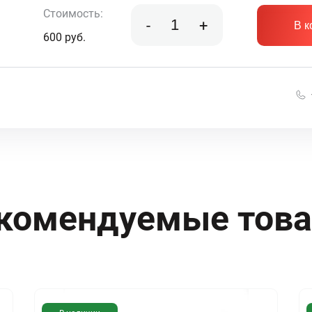
Стоимость:
-
+
В к
600
руб.
комендуемые тов