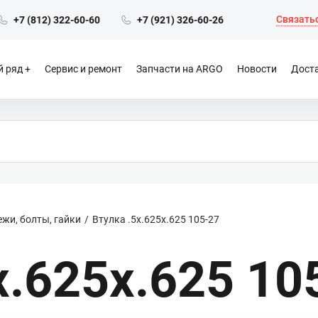
Связатьс
+7 (812) 322-60-60
+7 (921) 326-60-26
 ряд
Сервис и ремонт
Запчасти на ARGO
Новости
Доста
жи, болты, гайки
Втулка .5x.625x.625 105-27
x.625x.625 10