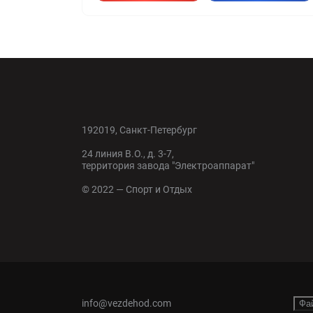
192019, Санкт-Петербург
24 линия В.О., д. 3-7,
территория завода "Электроаппарат"
© 2022 — Спорт и Отдых
info@vezdehod.com
Фа