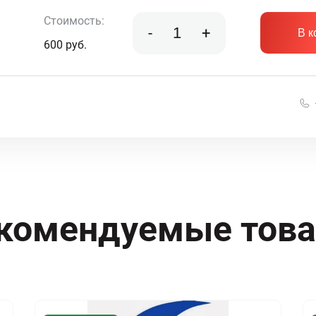
Стоимость:
-
+
В к
600
руб.
комендуемые тов