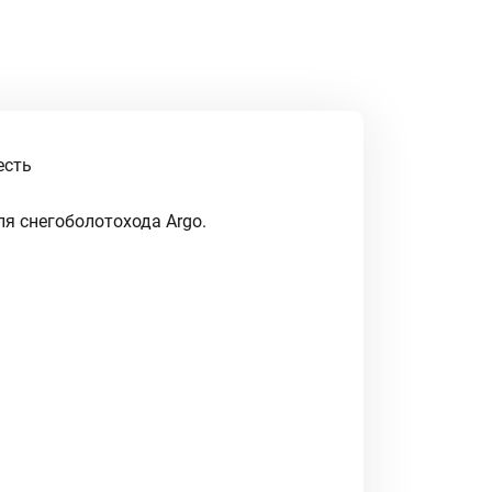
есть
ля снегоболотохода Argo.