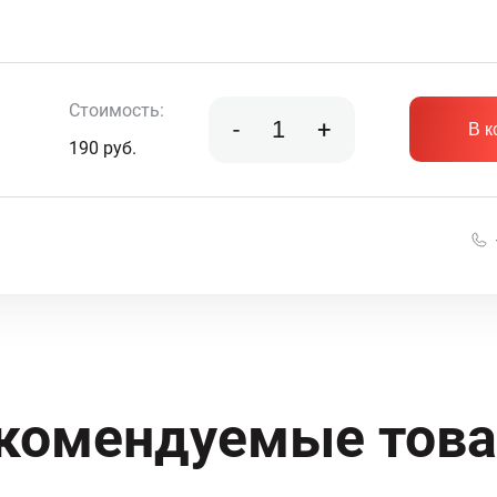
Стоимость:
-
+
В к
190
руб.
комендуемые тов