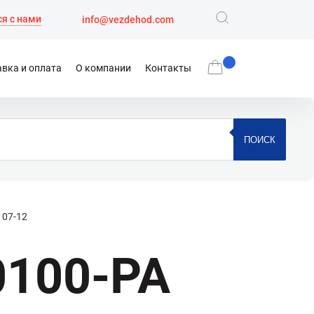
я с нами
info@vezdehod.com
вка и оплата
О компании
Контакты
ПОИСК
107-12
0100-PA