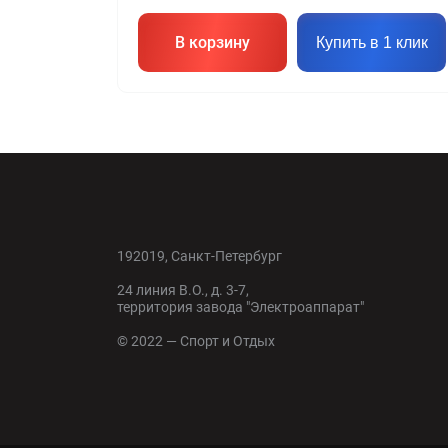
В корзину
Купить в 1 клик
192019, Санкт-Петербург
24 линия В.О., д. 3-7,
территория завода "Электроаппарат"
© 2022 — Спорт и Отдых