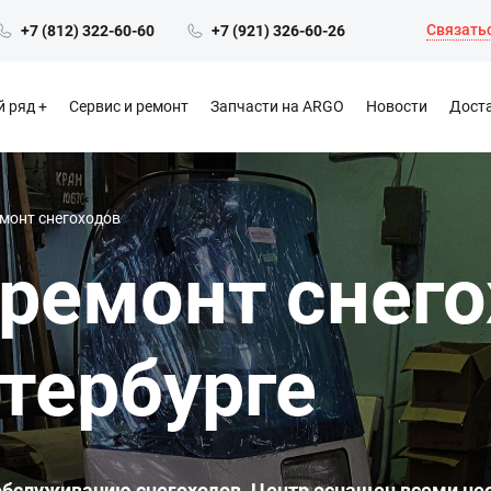
Связатьс
+7 (812) 322-60-60
+7 (921) 326-60-26
 ряд
Сервис и ремонт
Запчасти на ARGO
Новости
Доста
емонт снегоходов
 ремонт снего
тербурге
 обслуживанию снегоходов. Центр оснащен всеми 