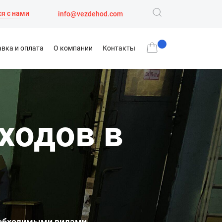
я с нами
info@vezdehod.com
вка и оплата
О компании
Контакты
ходов в
необходимыми видами