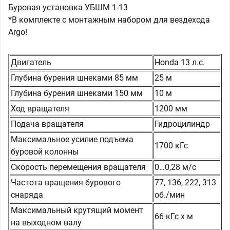
Буровая установка УБШМ 1-13
*В комплекте с монтажным набором для вездехода
Argo!
Двигатель
Honda 13 л.с.
Глубина бурения шнеками 85 мм
25 м
Глубина бурения шнеками 150 мм
10 м
Ход вращателя
1200 мм
Подача вращателя
Гидроцилиндр
Максимальное усилие подъема
1700 кГс
буровой колонны
Скорость перемещения вращателя
0…0,28 м/с
Частота вращения бурового
77, 136, 222, 313
снаряда
об./мин
Максимальный крутящий момент
66 кГс х м
на выходном валу