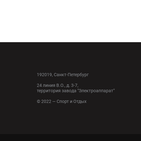
192019, Санкт-Петербург
24 линия В.О., д. 3-7,
территория завода "Электроаппарат"
© 2022 — Спорт и Отдых