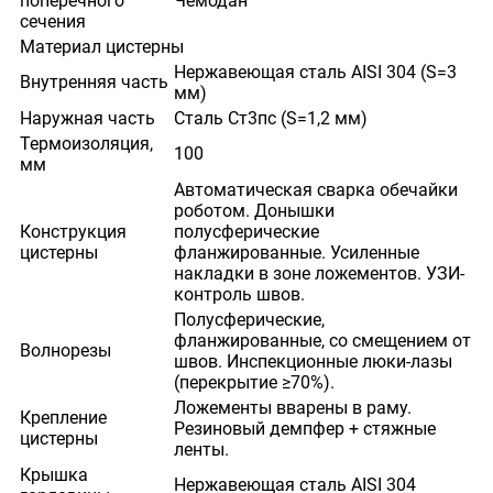
поперечного
Чемодан
сечения
Материал цистерны
Нержавеющая сталь AISI 304 (S=3
Внутренняя часть
мм)
Наружная часть
Сталь Ст3пс (S=1,2 мм)
Термоизоляция,
100
мм
Автоматическая сварка обечайки
роботом. Донышки
Конструкция
полусферические
цистерны
фланжированные. Усиленные
накладки в зоне ложементов. УЗИ-
контроль швов.
Полусферические,
фланжированные, со смещением от
Волнорезы
швов. Инспекционные люки-лазы
(перекрытие ≥70%).
Ложементы вварены в раму.
Крепление
Резиновый демпфер + стяжные
цистерны
ленты.
Крышка
Нержавеющая сталь AISI 304