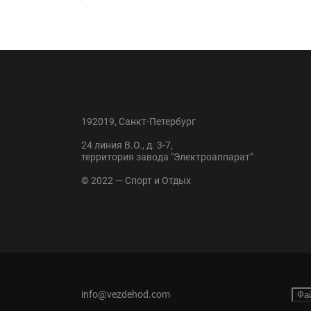
192019, Санкт-Петербург
24 линия В.О., д. 3-7,
территория завода "Электроаппарат"
© 2022 — Спорт и Отдых
info@vezdehod.com
Фа