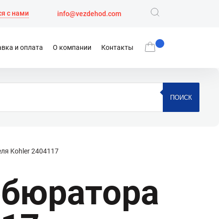
я с нами
info@vezdehod.com
вка и оплата
О компании
Контакты
ПОИСК
ля Kohler 2404117
рбюратора