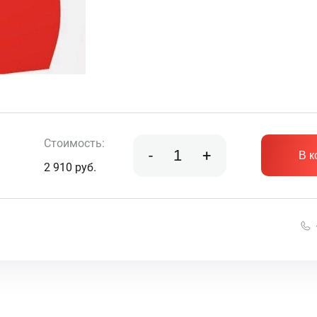
Стоимость:
-
+
В к
2 910
руб.