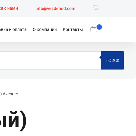
я с нами
info@vezdehod.com
вка и оплата
О компании
Контакты
ПОИСК
) Avenger
ый)