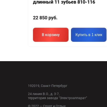
длинный 11 зубьев 810-116
22 850
руб.
В корзину
Купить в 1 клик
192019, Санкт-Петербург
24 линия В.О., д. 3-7,
территория завода "Электроаппарат"
© 2022 — Спорт и Отдых