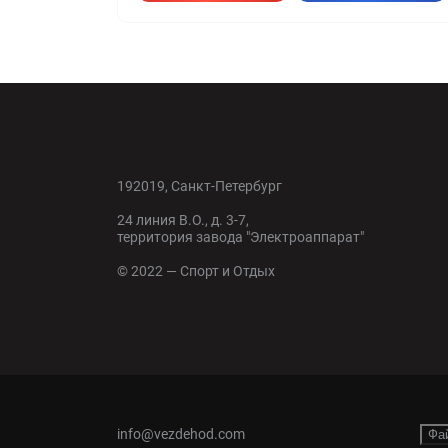
192019, Санкт-Петербург
24 линия В.О., д. 3-7,
территория завода "Электроаппарат"
© 2022 — Спорт и Отдых
info@vezdehod.com
Фа