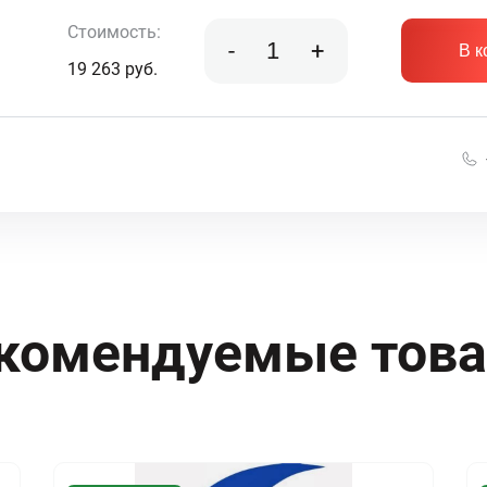
Стоимость:
-
+
В к
19 263
руб.
комендуемые тов