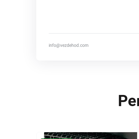
info@vezdehod.com
Ре