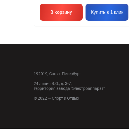
В корзину
Купить в 1 клик
192019, Санкт-Петербург
24 линия В.О., д. 3-7,
территория завода "Электроаппарат"
© 2022 — Спорт и Отдых