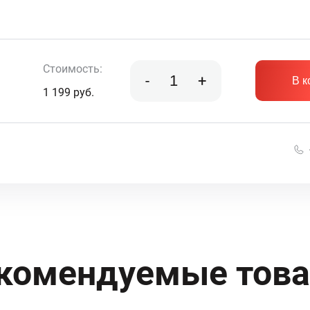
Стоимость:
-
+
В к
1 199
руб.
комендуемые тов