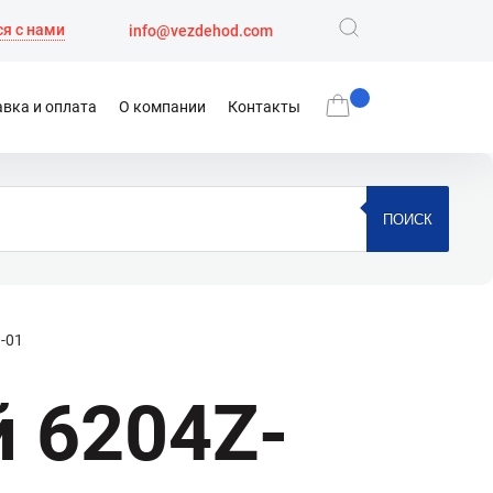
я с нами
info@vezdehod.com
вка и оплата
О компании
Контакты
ПОИСК
-01
 6204Z-