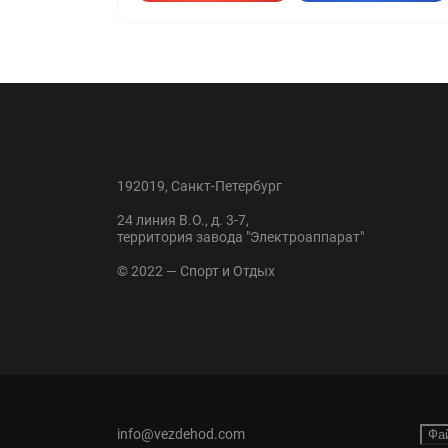
192019, Санкт-Петербург
24 линия В.О., д. 3-7,
территория завода "Электроаппарат"
© 2022 — Спорт и Отдых
info@vezdehod.com
Фа