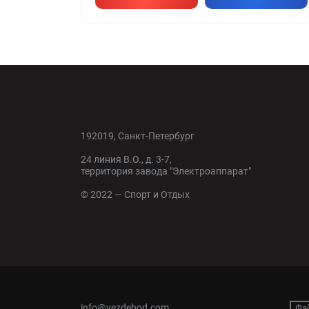
192019, Санкт-Петербург
24 линия В.О., д. 3-7,
территория завода "Электроаппарат"
© 2022 — Спорт и Отдых
info@vezdehod.com
Фа