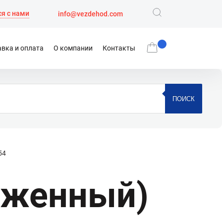
я с нами
info@vezdehod.com
вка и оплата
О компании
Контакты
ПОИСК
54
яженный)